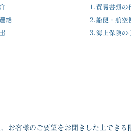
介
1.貿易書類の
と連絡
2.船便・航
出
3.海上保険の
は、お客様のご要望をお聞きした上できる