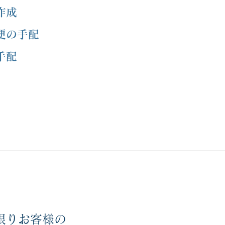
作成
空便の手配
手配
限りお客様の